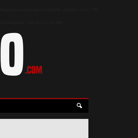
/legacy/common/wp_booster/td_util.php
on line
794
includes/tdc_util.php
on line
466