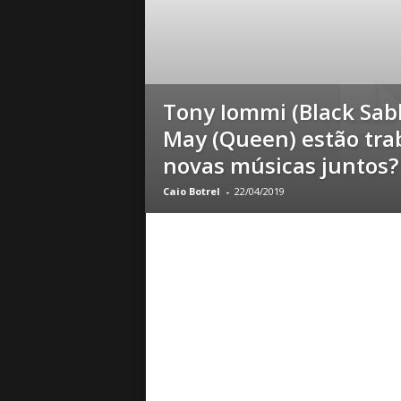
o
|
S
u
a
Tony Iommi (Black Sab
B
a
May (Queen) estão tr
s
novas músicas juntos?
e
d
Caio Botrel
-
22/04/2019
e
R
o
c
k
e
M
e
t
a
l