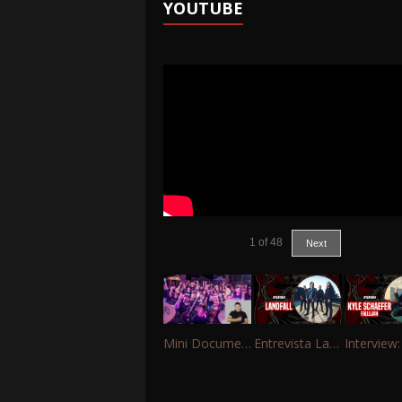
YOUTUBE
1
of
48
Next
Mini Documentário – 10 Anos de Portinho Rock
Entrevista Landfall