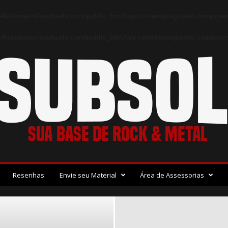
46/domains/osubsolo.com/public_html/wp-content/plugins/td-composer
46/domains/osubsolo.com/public_html/wp-content/plugins/td-composer/
Resenhas
Envie seu Material
Área de Assessorias