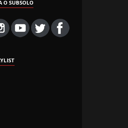
A O SUBSOLO
YLIST