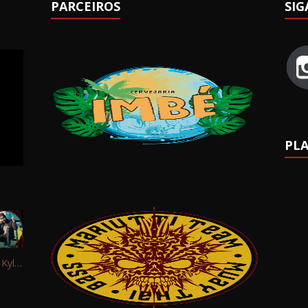
PARCEIROS
SIG
PLA
Interview: Kyle Schaefer (Fallujah)