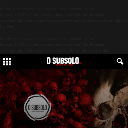
Warning
: Attempt to read property "post_content" on null in
/home/u189876446/domains/osubsolo.com/public_html/wp-
content/plugins/td-composer/legacy/common/wp_booster/td_util.php
on
line
794
Warning
: Attempt to read property "post_content" on null in
/home/u189876446/domains/osubsolo.com/public_html/wp-
content/plugins/td-composer/includes/tdc_util.php
on line
466