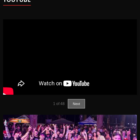
1
of
48
Next