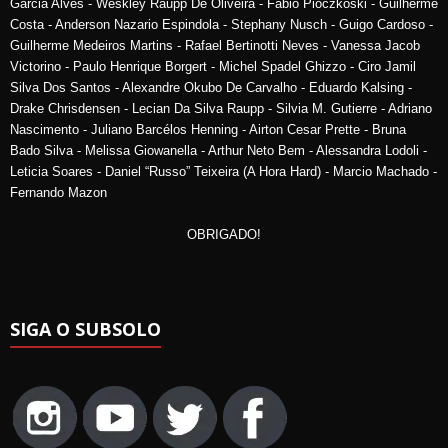
Garcia Alves - Weskley Raupp De Oliveira - Fabio Pioczkoski - Guilherme
Costa - Anderson Nazario Espindola - Stephany Nusch - Guigo Cardoso -
Guilherme Medeiros Martins - Rafael Bertinotti Neves - Vanessa Jacob
Victorino - Paulo Henrique Borgert - Michel Spadel Ghizzo - Ciro Jamil
Silva Dos Santos - Alexandre Okubo De Carvalho - Eduardo Kalsing -
Drake Chrisdensen - Lecian Da Silva Raupp - Silvia M. Gutierre - Adriano
Nascimento - Juliano Barcélos Henning - Airton Cesar Prette - Bruna
Bado Silva - Melissa Giowanella - Arthur Neto Bem - Alessandra Lodoli -
Leticia Soares - Daniel “Russo” Teixeira (A Hora Hard) - Marcio Machado -
Fernando Mazon
OBRIGADO!
SIGA O SUBSOLO