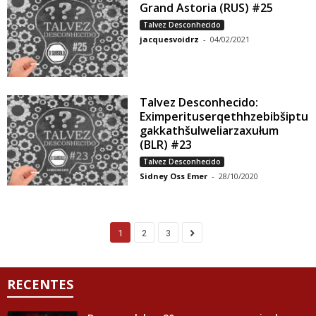
Grand Astoria (RUS) #25
Talvez Desconhecido
jacquesvoidrz
-
04/02/2021
Talvez Desconhecido:
Eximperituserqethhzebibšiptu
gakkathšulweliarzaxułum
(BLR) #23
Talvez Desconhecido
Sidney Oss Emer
-
28/10/2020
1
2
3
RECENTES