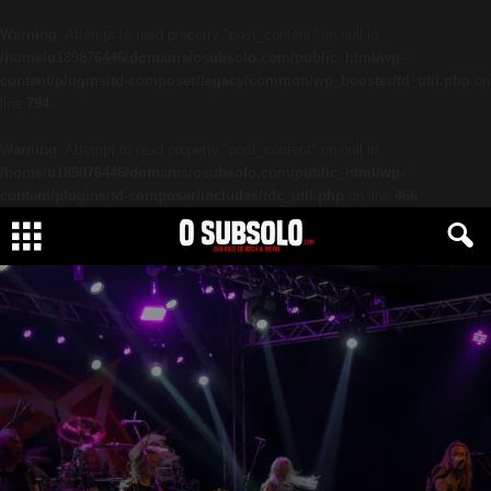
Warning
: Attempt to read property "post_content" on null in
/home/u189876446/domains/osubsolo.com/public_html/wp-
content/plugins/td-composer/legacy/common/wp_booster/td_util.php
on
line
794
Warning
: Attempt to read property "post_content" on null in
/home/u189876446/domains/osubsolo.com/public_html/wp-
content/plugins/td-composer/includes/tdc_util.php
on line
466