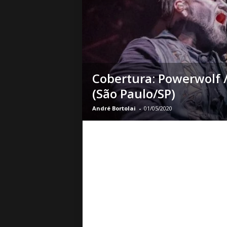
o
|
S
u
a
B
a
Cobertura: Powerwolf
s
(São Paulo/SP)
e
d
André Bortolai
-
01/05/2020
e
R
o
c
k
e
M
e
t
a
l