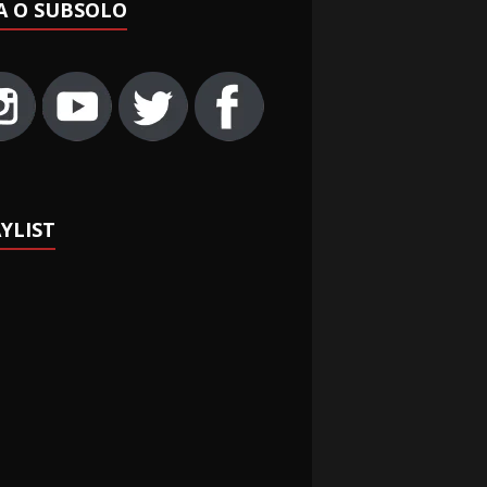
A O SUBSOLO
YLIST