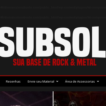
46/domains/osubsolo.com/public_html/wp-content/plugins/td-composer
46/domains/osubsolo.com/public_html/wp-content/plugins/td-composer/
Resenhas
Envie seu Material
Área de Assessorias