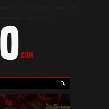
/legacy/common/wp_booster/td_util.php
on line
794
includes/tdc_util.php
on line
466