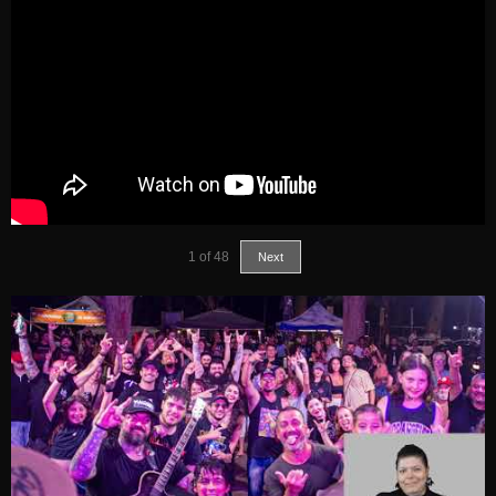
1
of
48
Next