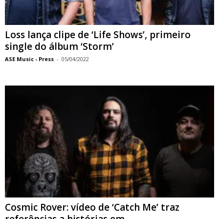
Loss lança clipe de ‘Life Shows’, primeiro
single do álbum ‘Storm’
ASE Music - Press
-
05/04/2022
Cosmic Rover: vídeo de ‘Catch Me’ traz
referências a histórias em...