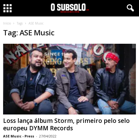
Início
Tags
ASE Music
Tag: ASE Music
Loss lança álbum Storm, primeiro pelo selo
europeu DYMM Records
ASE Music - Press
-
27/04/2022