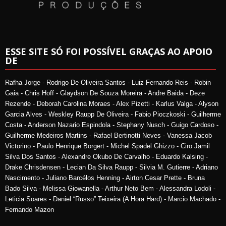
ESSE SITE SÓ FOI POSSÍVEL GRAÇAS AO APOIO
DE
Rafha Jorge - Rodrigo De Oliveira Santos - Luiz Fernando Reis - Robin
Gaia - Chris Hoff - Glaydson De Souza Moreira - Andre Baida - Deze
Rezende - Deborah Carolina Moraes - Alex Pizetti - Karlus Valga - Alyson
Garcia Alves - Weskley Raupp De Oliveira - Fabio Pioczkoski - Guilherme
Costa - Anderson Nazario Espindola - Stephany Nusch - Guigo Cardoso -
Guilherme Medeiros Martins - Rafael Bertinotti Neves - Vanessa Jacob
Victorino - Paulo Henrique Borgert - Michel Spadel Ghizzo - Ciro Jamil
Silva Dos Santos - Alexandre Okubo De Carvalho - Eduardo Kalsing -
Drake Chrisdensen - Lecian Da Silva Raupp - Silvia M. Gutierre - Adriano
Nascimento - Juliano Barcélos Henning - Airton Cesar Prette - Bruna
Bado Silva - Melissa Giowanella - Arthur Neto Bem - Alessandra Lodoli -
Leticia Soares - Daniel “Russo” Teixeira (A Hora Hard) - Marcio Machado -
Fernando Mazon