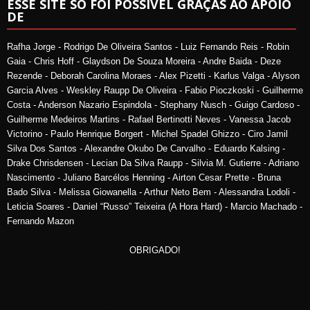
ESSE SITE SÓ FOI POSSÍVEL GRAÇAS AO APOIO
DE
Rafha Jorge - Rodrigo De Oliveira Santos - Luiz Fernando Reis - Robin
Gaia - Chris Hoff - Glaydson De Souza Moreira - Andre Baida - Deze
Rezende - Deborah Carolina Moraes - Alex Pizetti - Karlus Valga - Alyson
Garcia Alves - Weskley Raupp De Oliveira - Fabio Pioczkoski - Guilherme
Costa - Anderson Nazario Espindola - Stephany Nusch - Guigo Cardoso -
Guilherme Medeiros Martins - Rafael Bertinotti Neves - Vanessa Jacob
Victorino - Paulo Henrique Borgert - Michel Spadel Ghizzo - Ciro Jamil
Silva Dos Santos - Alexandre Okubo De Carvalho - Eduardo Kalsing -
Drake Chrisdensen - Lecian Da Silva Raupp - Silvia M. Gutierre - Adriano
Nascimento - Juliano Barcélos Henning - Airton Cesar Prette - Bruna
Bado Silva - Melissa Giowanella - Arthur Neto Bem - Alessandra Lodoli -
Leticia Soares - Daniel “Russo” Teixeira (A Hora Hard) - Marcio Machado -
Fernando Mazon
OBRIGADO!