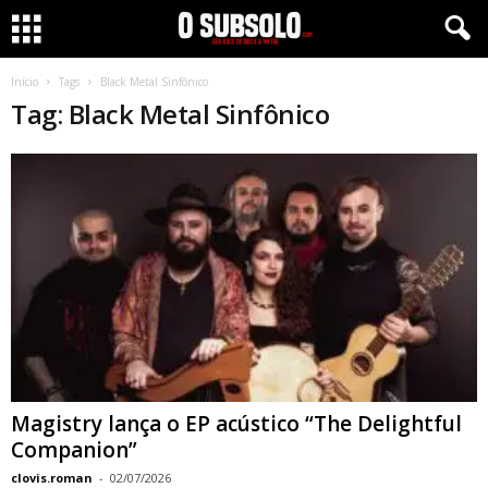
Início
Tags
Black Metal Sinfônico
Tag: Black Metal Sinfônico
Magistry lança o EP acústico “The Delightful
Companion”
clovis.roman
-
02/07/2026