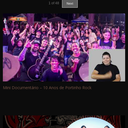
1
of
48
Next
Mini Documentário – 10 Anos de Portinho Rock