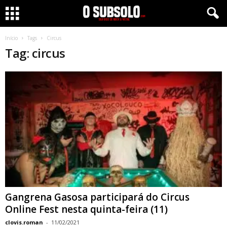
Início
Tags
Circus
Tag: circus
Gangrena Gasosa participará do Circus
Online Fest nesta quinta-feira (11)
clovis.roman
-
11/02/2021