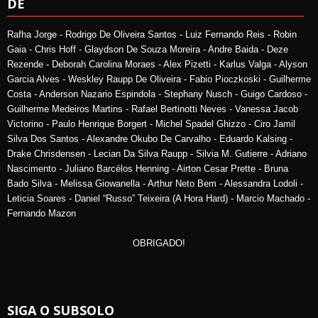
DE
Rafha Jorge - Rodrigo De Oliveira Santos - Luiz Fernando Reis - Robin
Gaia - Chris Hoff - Glaydson De Souza Moreira - Andre Baida - Deze
Rezende - Deborah Carolina Moraes - Alex Pizetti - Karlus Valga - Alyson
Garcia Alves - Weskley Raupp De Oliveira - Fabio Pioczkoski - Guilherme
Costa - Anderson Nazario Espindola - Stephany Nusch - Guigo Cardoso -
Guilherme Medeiros Martins - Rafael Bertinotti Neves - Vanessa Jacob
Victorino - Paulo Henrique Borgert - Michel Spadel Ghizzo - Ciro Jamil
Silva Dos Santos - Alexandre Okubo De Carvalho - Eduardo Kalsing -
Drake Chrisdensen - Lecian Da Silva Raupp - Silvia M. Gutierre - Adriano
Nascimento - Juliano Barcélos Henning - Airton Cesar Prette - Bruna
Bado Silva - Melissa Giowanella - Arthur Neto Bem - Alessandra Lodoli -
Leticia Soares - Daniel “Russo” Teixeira (A Hora Hard) - Marcio Machado -
Fernando Mazon
OBRIGADO!
SIGA O SUBSOLO