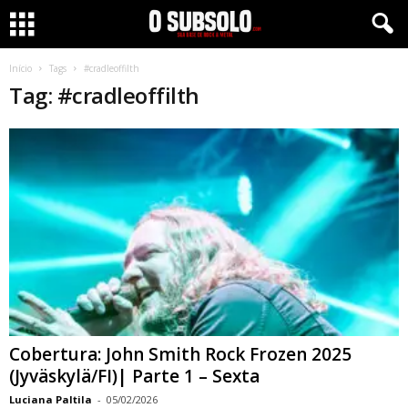
Início
Tags
#cradleoffilth
Tag: #cradleoffilth
Cobertura: John Smith Rock Frozen 2025
(Jyväskylä/FI)| Parte 1 – Sexta
Luciana Paltila
-
05/02/2026