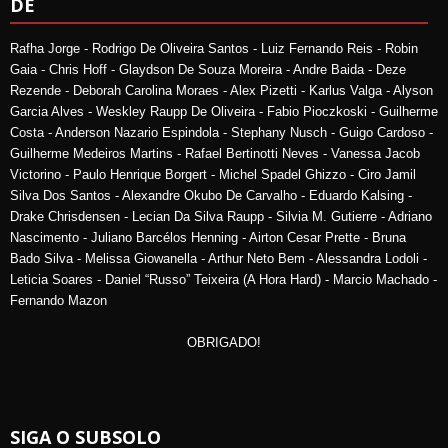
DE
Rafha Jorge - Rodrigo De Oliveira Santos - Luiz Fernando Reis - Robin
Gaia - Chris Hoff - Glaydson De Souza Moreira - Andre Baida - Deze
Rezende - Deborah Carolina Moraes - Alex Pizetti - Karlus Valga - Alyson
Garcia Alves - Weskley Raupp De Oliveira - Fabio Pioczkoski - Guilherme
Costa - Anderson Nazario Espindola - Stephany Nusch - Guigo Cardoso -
Guilherme Medeiros Martins - Rafael Bertinotti Neves - Vanessa Jacob
Victorino - Paulo Henrique Borgert - Michel Spadel Ghizzo - Ciro Jamil
Silva Dos Santos - Alexandre Okubo De Carvalho - Eduardo Kalsing -
Drake Chrisdensen - Lecian Da Silva Raupp - Silvia M. Gutierre - Adriano
Nascimento - Juliano Barcélos Henning - Airton Cesar Prette - Bruna
Bado Silva - Melissa Giowanella - Arthur Neto Bem - Alessandra Lodoli -
Leticia Soares - Daniel “Russo” Teixeira (A Hora Hard) - Marcio Machado -
Fernando Mazon
OBRIGADO!
SIGA O SUBSOLO