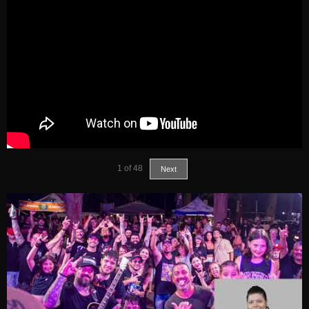
1
of
48
Next