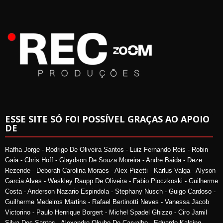
ESSE SITE SÓ FOI POSSÍVEL GRAÇAS AO APOIO
DE
Rafha Jorge - Rodrigo De Oliveira Santos - Luiz Fernando Reis - Robin
Gaia - Chris Hoff - Glaydson De Souza Moreira - Andre Baida - Deze
Rezende - Deborah Carolina Moraes - Alex Pizetti - Karlus Valga - Alyson
Garcia Alves - Weskley Raupp De Oliveira - Fabio Pioczkoski - Guilherme
Costa - Anderson Nazario Espindola - Stephany Nusch - Guigo Cardoso -
Guilherme Medeiros Martins - Rafael Bertinotti Neves - Vanessa Jacob
Victorino - Paulo Henrique Borgert - Michel Spadel Ghizzo - Ciro Jamil
Silva Dos Santos - Alexandre Okubo De Carvalho - Eduardo Kalsing -