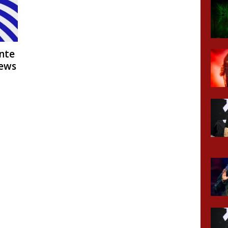
nte
News