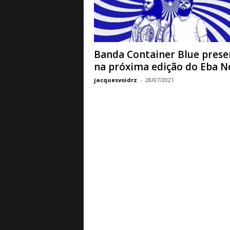
a
B
a
s
e
Banda Container Blue prese
d
na próxima edição do Eba 
e
jacquesvoidrz
-
28/07/2021
R
o
c
k
e
M
e
t
a
l