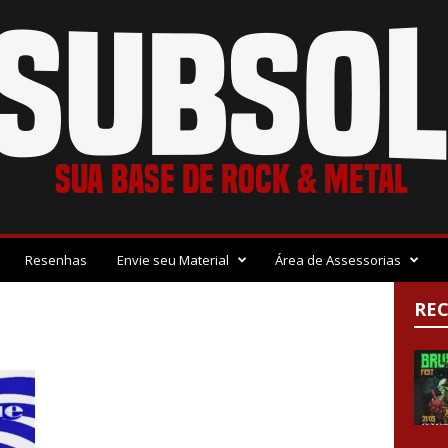
Resenhas
Envie seu Material
Área de Assessorias
RE