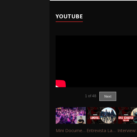
YOUTUBE
1
of
48
Next
Mini Documentário – 10 Anos de Portinho Rock
Entrevista Landfall