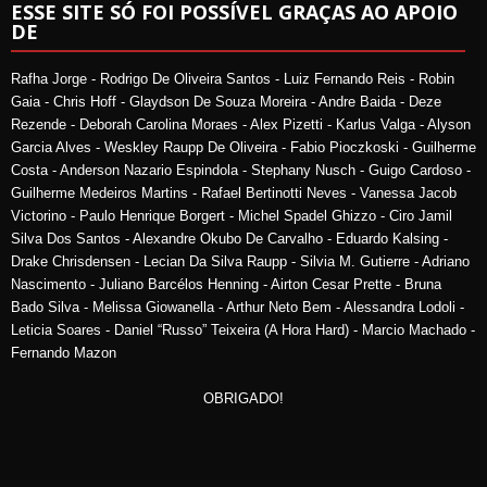
ESSE SITE SÓ FOI POSSÍVEL GRAÇAS AO APOIO
DE
Rafha Jorge - Rodrigo De Oliveira Santos - Luiz Fernando Reis - Robin
Gaia - Chris Hoff - Glaydson De Souza Moreira - Andre Baida - Deze
Rezende - Deborah Carolina Moraes - Alex Pizetti - Karlus Valga - Alyson
Garcia Alves - Weskley Raupp De Oliveira - Fabio Pioczkoski - Guilherme
Costa - Anderson Nazario Espindola - Stephany Nusch - Guigo Cardoso -
Guilherme Medeiros Martins - Rafael Bertinotti Neves - Vanessa Jacob
Victorino - Paulo Henrique Borgert - Michel Spadel Ghizzo - Ciro Jamil
Silva Dos Santos - Alexandre Okubo De Carvalho - Eduardo Kalsing -
Drake Chrisdensen - Lecian Da Silva Raupp - Silvia M. Gutierre - Adriano
Nascimento - Juliano Barcélos Henning - Airton Cesar Prette - Bruna
Bado Silva - Melissa Giowanella - Arthur Neto Bem - Alessandra Lodoli -
Leticia Soares - Daniel “Russo” Teixeira (A Hora Hard) - Marcio Machado -
Fernando Mazon
OBRIGADO!