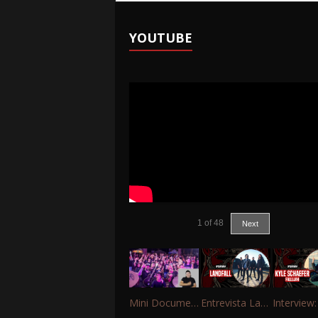
YOUTUBE
1
of
48
Next
Mini Documentário – 10 Anos de Portinho Rock
Entrevista Landfall