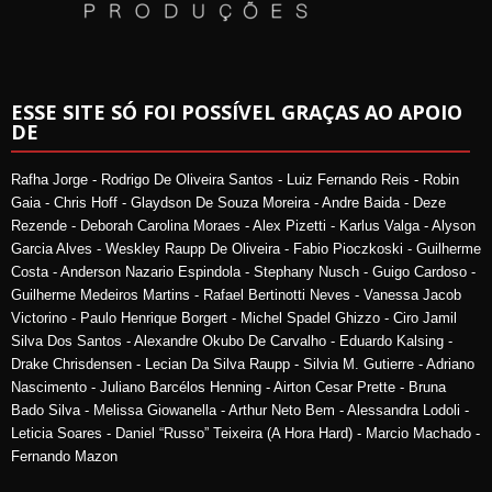
ESSE SITE SÓ FOI POSSÍVEL GRAÇAS AO APOIO
DE
Rafha Jorge - Rodrigo De Oliveira Santos - Luiz Fernando Reis - Robin
Gaia - Chris Hoff - Glaydson De Souza Moreira - Andre Baida - Deze
Rezende - Deborah Carolina Moraes - Alex Pizetti - Karlus Valga - Alyson
Garcia Alves - Weskley Raupp De Oliveira - Fabio Pioczkoski - Guilherme
Costa - Anderson Nazario Espindola - Stephany Nusch - Guigo Cardoso -
Guilherme Medeiros Martins - Rafael Bertinotti Neves - Vanessa Jacob
Victorino - Paulo Henrique Borgert - Michel Spadel Ghizzo - Ciro Jamil
Silva Dos Santos - Alexandre Okubo De Carvalho - Eduardo Kalsing -
Drake Chrisdensen - Lecian Da Silva Raupp - Silvia M. Gutierre - Adriano
Nascimento - Juliano Barcélos Henning - Airton Cesar Prette - Bruna
Bado Silva - Melissa Giowanella - Arthur Neto Bem - Alessandra Lodoli -
Leticia Soares - Daniel “Russo” Teixeira (A Hora Hard) - Marcio Machado -
Fernando Mazon