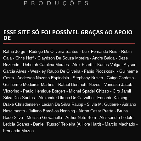
ESSE SITE SÓ FOI POSSÍVEL GRAÇAS AO APOIO
DE
Rafha Jorge - Rodrigo De Oliveira Santos - Luiz Fernando Reis - Robin
Gaia - Chris Hoff - Glaydson De Souza Moreira - Andre Baida - Deze
Rezende - Deborah Carolina Moraes - Alex Pizetti - Karlus Valga - Alyson
Garcia Alves - Weskley Raupp De Oliveira - Fabio Pioczkoski - Guilherme
Costa - Anderson Nazario Espindola - Stephany Nusch - Guigo Cardoso -
Guilherme Medeiros Martins - Rafael Bertinotti Neves - Vanessa Jacob
Victorino - Paulo Henrique Borgert - Michel Spadel Ghizzo - Ciro Jamil
Silva Dos Santos - Alexandre Okubo De Carvalho - Eduardo Kalsing -
Drake Chrisdensen - Lecian Da Silva Raupp - Silvia M. Gutierre - Adriano
Nascimento - Juliano Barcélos Henning - Airton Cesar Prette - Bruna
Bado Silva - Melissa Giowanella - Arthur Neto Bem - Alessandra Lodoli -
Leticia Soares - Daniel “Russo” Teixeira (A Hora Hard) - Marcio Machado -
Fernando Mazon