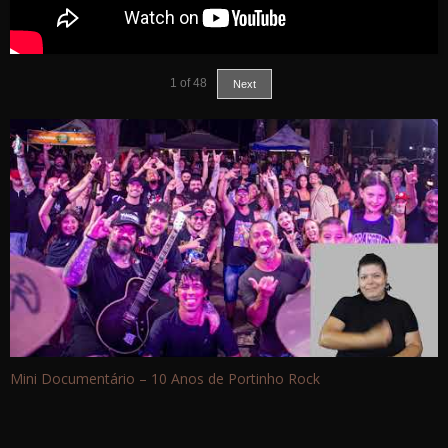
1
of
48
Next
Mini Documentário – 10 Anos de Portinho Rock