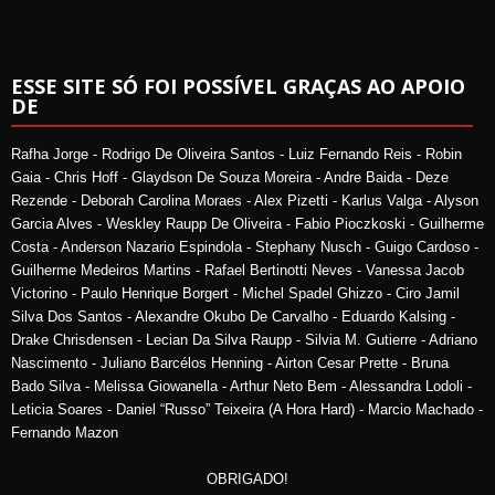
ESSE SITE SÓ FOI POSSÍVEL GRAÇAS AO APOIO
DE
Rafha Jorge - Rodrigo De Oliveira Santos - Luiz Fernando Reis - Robin
Gaia - Chris Hoff - Glaydson De Souza Moreira - Andre Baida - Deze
Rezende - Deborah Carolina Moraes - Alex Pizetti - Karlus Valga - Alyson
Garcia Alves - Weskley Raupp De Oliveira - Fabio Pioczkoski - Guilherme
Costa - Anderson Nazario Espindola - Stephany Nusch - Guigo Cardoso -
Guilherme Medeiros Martins - Rafael Bertinotti Neves - Vanessa Jacob
Victorino - Paulo Henrique Borgert - Michel Spadel Ghizzo - Ciro Jamil
Silva Dos Santos - Alexandre Okubo De Carvalho - Eduardo Kalsing -
Drake Chrisdensen - Lecian Da Silva Raupp - Silvia M. Gutierre - Adriano
Nascimento - Juliano Barcélos Henning - Airton Cesar Prette - Bruna
Bado Silva - Melissa Giowanella - Arthur Neto Bem - Alessandra Lodoli -
Leticia Soares - Daniel “Russo” Teixeira (A Hora Hard) - Marcio Machado -
Fernando Mazon
OBRIGADO!