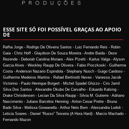
ESSE SITE SÓ FOI POSSÍVEL GRAÇAS AO APOIO
DE
Rafha Jorge - Rodrigo De Oliveira Santos - Luiz Fernando Reis - Robin
Gaia - Chris Hoff - Glaydson De Souza Moreira - Andre Baida - Deze
Rezende - Deborah Carolina Moraes - Alex Pizetti - Karlus Valga - Alyson
Garcia Alves - Weskley Raupp De Oliveira - Fabio Pioczkoski - Guilherme
Costa - Anderson Nazario Espindola - Stephany Nusch - Guigo Cardoso -
Guilherme Medeiros Martins - Rafael Bertinotti Neves - Vanessa Jacob
Victorino - Paulo Henrique Borgert - Michel Spadel Ghizzo - Ciro Jamil
Silva Dos Santos - Alexandre Okubo De Carvalho - Eduardo Kalsing -
Drake Chrisdensen - Lecian Da Silva Raupp - Silvia M. Gutierre - Adriano
Nascimento - Juliano Barcélos Henning - Airton Cesar Prette - Bruna
Bado Silva - Melissa Giowanella - Arthur Neto Bem - Alessandra Lodoli -
Leticia Soares - Daniel “Russo” Teixeira (A Hora Hard) - Marcio Machado -
Fernando Mazon