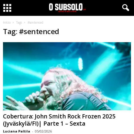
Início
Tags
#sentenced
Tag: #sentenced
Cobertura: John Smith Rock Frozen 2025
(Jyväskylä/FI)| Parte 1 – Sexta
Luciana Paltila
-
05/02/2026