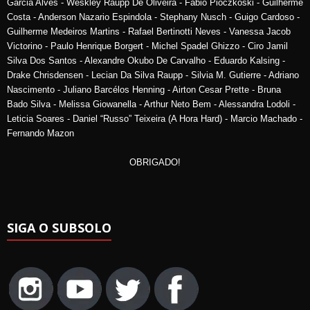
Garcia Alves - Weskley Raupp De Oliveira - Fabio Pioczkoski - Guilherme
Costa - Anderson Nazario Espindola - Stephany Nusch - Guigo Cardoso -
Guilherme Medeiros Martins - Rafael Bertinotti Neves - Vanessa Jacob
Victorino - Paulo Henrique Borgert - Michel Spadel Ghizzo - Ciro Jamil
Silva Dos Santos - Alexandre Okubo De Carvalho - Eduardo Kalsing -
Drake Chrisdensen - Lecian Da Silva Raupp - Silvia M. Gutierre - Adriano
Nascimento - Juliano Barcélos Henning - Airton Cesar Prette - Bruna
Bado Silva - Melissa Giowanella - Arthur Neto Bem - Alessandra Lodoli -
Leticia Soares - Daniel “Russo” Teixeira (A Hora Hard) - Marcio Machado -
Fernando Mazon
OBRIGADO!
SIGA O SUBSOLO