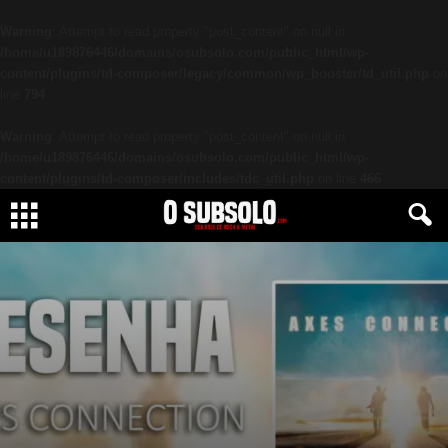
Warning
: Attempt to read property "post_content" on null in
/home/u189876446/domains/osubsolo.com/public_html/wp-
content/plugins/td-composer/legacy/common/wp_booster/td_util.php
on
line
794
Warning
: Attempt to read property "post_content" on null in
/home/u189876446/domains/osubsolo.com/public_html/wp-
content/plugins/td-composer/includes/tdc_util.php
on line
466