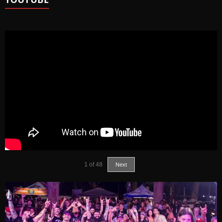
1
of
48
Next