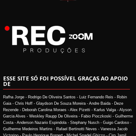
ESSE SITE SÓ FOI POSSÍVEL GRAÇAS AO APOIO
DE
Rafha Jorge - Rodrigo De Oliveira Santos - Luiz Fernando Reis - Robin
Gaia - Chris Hoff - Glaydson De Souza Moreira - Andre Baida - Deze
Rezende - Deborah Carolina Moraes - Alex Pizetti - Karlus Valga - Alyson
Garcia Alves - Weskley Raupp De Oliveira - Fabio Pioczkoski - Guilherme
Costa - Anderson Nazario Espindola - Stephany Nusch - Guigo Cardoso -
Guilherme Medeiros Martins - Rafael Bertinotti Neves - Vanessa Jacob
Victorino - Paulo Henrique Borgert - Michel Spadel Ghizzo - Ciro Jamil