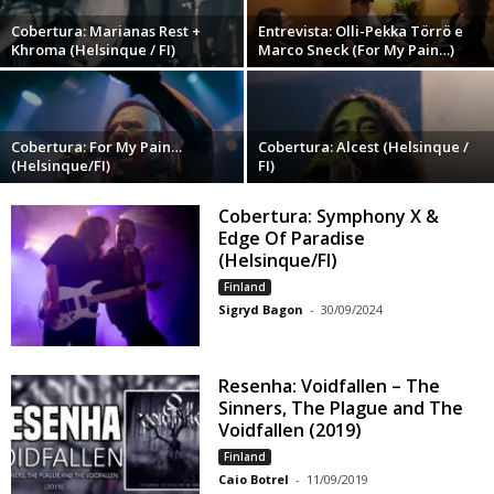
Cobertura: Marianas Rest +
Entrevista: Olli-Pekka Törrö e
Khroma (Helsinque / FI)
Marco Sneck (For My Pain…)
Cobertura: For My Pain…
Cobertura: Alcest (Helsinque /
(Helsinque/FI)
FI)
Cobertura: Symphony X &
Edge Of Paradise
(Helsinque/FI)
Finland
Sigryd Bagon
-
30/09/2024
Resenha: Voidfallen – The
Sinners, The Plague and The
Voidfallen (2019)
Finland
Caio Botrel
-
11/09/2019