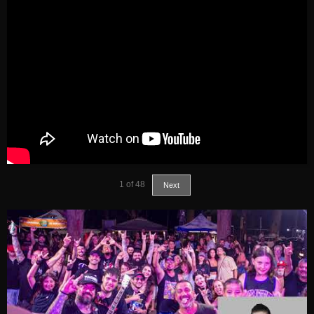
1
of
48
Next