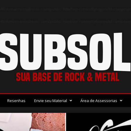
46/domains/osubsolo.com/public_html/wp-content/plugins/td-composer
46/domains/osubsolo.com/public_html/wp-content/plugins/td-composer/
Resenhas
Envie seu Material
Área de Assessorias