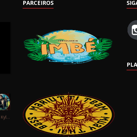
PARCEIROS
SIG
PLA
Interview: Kyle Schaefer (Fallujah)