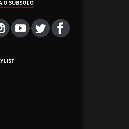
A O SUBSOLO
YLIST