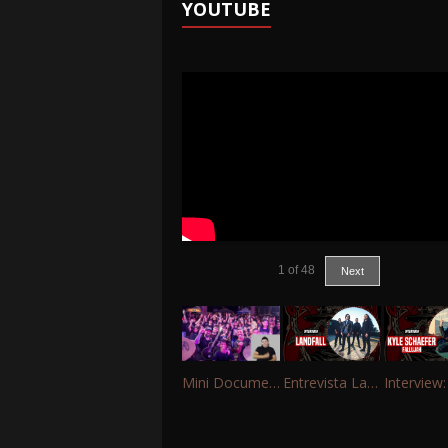
YOUTUBE
1
of
48
Next
Mini Documentário – 10 Anos de Portinho Rock
Entrevista Landfall