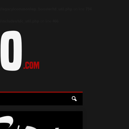
/legacy/common/wp_booster/td_util.php
on line
794
includes/tdc_util.php
on line
466