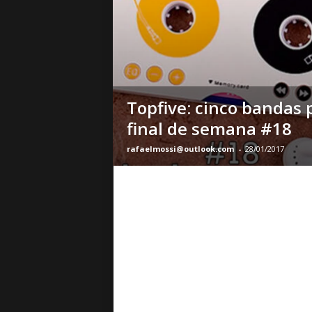
o
|
S
u
a
B
a
Topfive: cinco bandas 
s
final de semana #18
e
d
rafaelmossi@outlook.com
-
28/01/2017
e
R
o
c
k
e
M
e
t
a
l