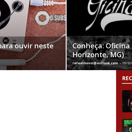
para ouvir neste
Conheça: Oficina 
Horizonte, MG)
rafaelmossi@outlook.com
-
09/10
RE