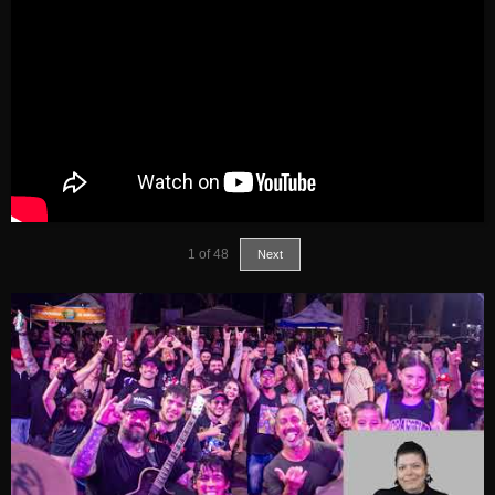
1
of
48
Next