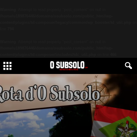
Warning
: Attempt to read property "post_content" on null in
/home/u189876446/domains/osubsolo.com/public_html/wp-
content/plugins/td-composer/legacy/common/wp_booster/td_util.php
on
line
794
Warning
: Attempt to read property "post_content" on null in
/home/u189876446/domains/osubsolo.com/public_html/wp-
content/plugins/td-composer/includes/tdc_util.php
on line
466