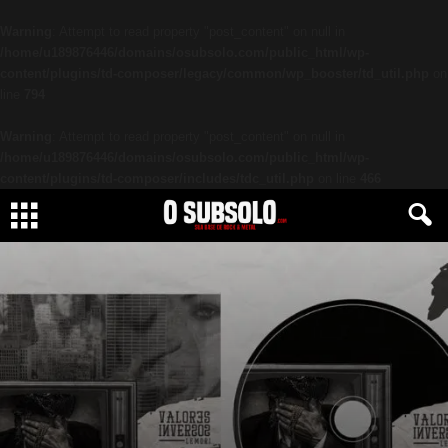
Warning
: Attempt to read property "post_content" on null in
/home/u189876446/domains/osubsolo.com/public_html/wp-
content/plugins/td-composer/legacy/common/wp_booster/td_util.php
on
line
794
Warning
: Attempt to read property "post_content" on null in
/home/u189876446/domains/osubsolo.com/public_html/wp-
content/plugins/td-composer/includes/tdc_util.php
on line
466