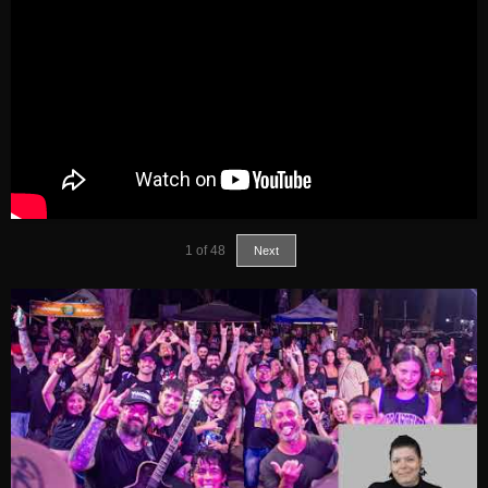
1
of
48
Next