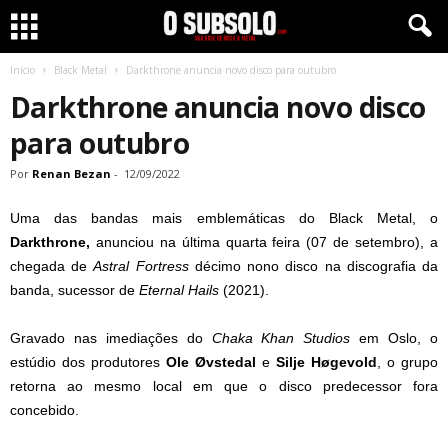
Início
Black Metal
Darkthrone anuncia novo disco para outubro
Darkthrone anuncia novo disco
para outubro
Por
Renan Bezan
-
12/09/2022
Uma das bandas mais emblemáticas do Black Metal, o
Darkthrone,
anunciou na última quarta feira (07 de setembro), a
chegada de
Astral Fortress
décimo nono disco na discografia da
banda, sucessor de
Eternal Hails
(2021).
Gravado nas imediações do
Chaka Khan Studios
em Oslo, o
estúdio dos produtores
Ole Øvstedal
e
Silje Høgevold
, o grupo
retorna ao mesmo local em que o disco predecessor fora
concebido.