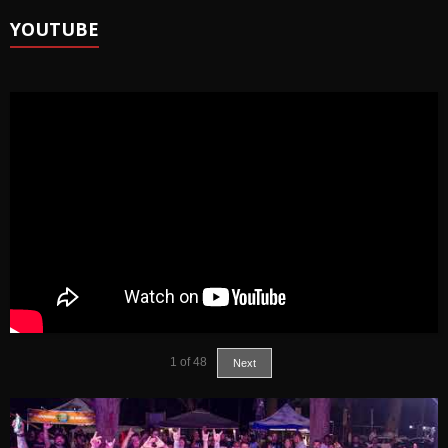
YOUTUBE
1
of
48
Next