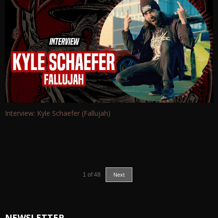
Interview: Kyle Schaefer (Fallujah)
1
of
48
Next
NEWSLETTER