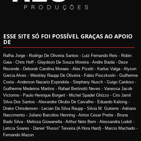
ESSE SITE SÓ FOI POSSÍVEL GRAÇAS AO APOIO
DE
Rafha Jorge - Rodrigo De Oliveira Santos - Luiz Fernando Reis - Robin
Gaia - Chris Hoff - Glaydson De Souza Moreira - Andre Baida - Deze
Rezende - Deborah Carolina Moraes - Alex Pizetti - Karlus Valga - Alyson
Garcia Alves - Weskley Raupp De Oliveira - Fabio Pioczkoski - Guilherme
Costa - Anderson Nazario Espindola - Stephany Nusch - Guigo Cardoso -
Guilherme Medeiros Martins - Rafael Bertinotti Neves - Vanessa Jacob
Victorino - Paulo Henrique Borgert - Michel Spadel Ghizzo - Ciro Jamil
Silva Dos Santos - Alexandre Okubo De Carvalho - Eduardo Kalsing -
Drake Chrisdensen - Lecian Da Silva Raupp - Silvia M. Gutierre - Adriano
Nascimento - Juliano Barcélos Henning - Airton Cesar Prette - Bruna
Bado Silva - Melissa Giowanella - Arthur Neto Bem - Alessandra Lodoli -
Leticia Soares - Daniel “Russo” Teixeira (A Hora Hard) - Marcio Machado -
Fernando Mazon