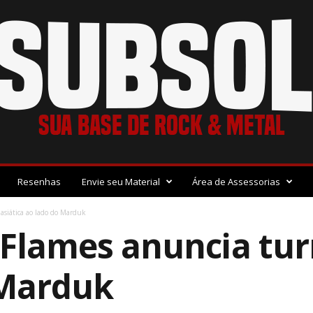
Resenhas
Envie seu Material
Área de Assessorias
asiática ao lado do Marduk
 Flames anuncia tur
 Marduk