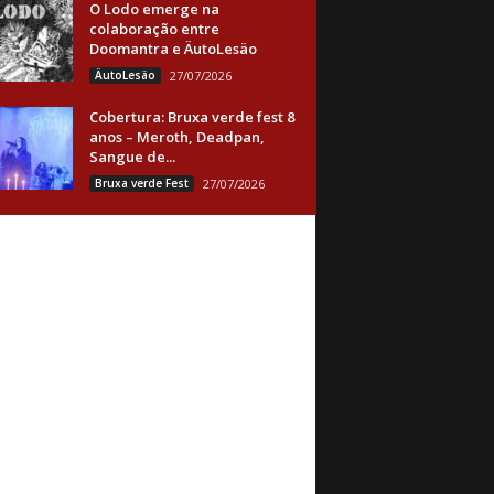
O Lodo emerge na
colaboração entre
Doomantra e ÄutoLesäo
ÄutoLesäo
27/07/2026
Cobertura: Bruxa verde fest 8
anos – Meroth, Deadpan,
Sangue de...
Bruxa verde Fest
27/07/2026