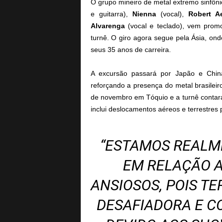
O grupo mineiro de metal extremo sinfôn
e guitarra),
Nienna
(vocal),
Robert A
Alvarenga
(vocal e teclado), vem pro
turnê. O giro agora segue pela Ásia, on
seus 35 anos de carreira.
A excursão passará por Japão e Chin
reforçando a presença do metal brasileir
de novembro em Tóquio e a turnê contará
inclui deslocamentos aéreos e terrestres 
“ESTAMOS REALM
EM RELAÇÃO A
ANSIOSOS, POIS T
DESAFIADORA E C