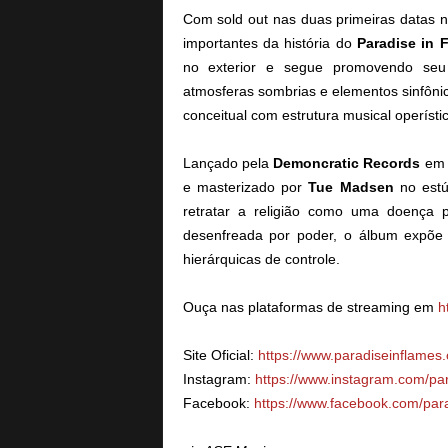
Com sold out nas duas primeiras datas 
importantes da história do
Paradise in 
no exterior e segue promovendo seu co
atmosferas sombrias e elementos sinfôni
conceitual com estrutura musical operístic
Lançado pela
Demoncratic Records
em 
e masterizado por
Tue Madsen
no est
retratar a religião como uma doença
desenfreada por poder, o álbum expõe
hierárquicas de controle.
Ouça nas plataformas de streaming em
h
Site Oficial:
https://www.paradiseinflames
Instagram:
https://www.instagram.com/pa
Facebook:
https://www.facebook.com/par