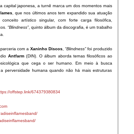
na capital japonesa, a turnê marca um dos momentos mais
Flames
, que nos últimos anos tem expandido sua atuação
nceito artístico singular, com forte carga filosófica,
cos.
“Blindness”
, quinto álbum da discografia, é um trabalho
a.
parceria com a
Xaninho Discos
,
“Blindness”
foi produzido
údio
Antfarm
(DIN). O álbum aborda temas filosóficos ao
 psicológica que cega o ser humano. Em meio à busca
 a perversidade humana quando não há mais estruturas
ttps://offstep.link/674379380834
.com
radiseinflamesband/
adiseinflamesband/