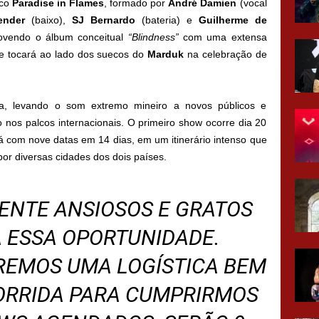
ico
Paradise in Flames
, formado por
André Damien
(vocal
ender
(baixo),
SJ Bernardo
(bateria) e
Guilherme de
movendo o álbum conceitual
“Blindness”
com uma extensa
de tocará ao lado dos suecos do
Marduk
na celebração de
a, levando o som extremo mineiro a novos públicos e
o nos palcos internacionais. O primeiro show ocorre dia 20
 com nove datas em 14 dias, em um itinerário intenso que
por diversas cidades dos dois países.
ENTE ANSIOSOS E GRATOS
 ESSA OPORTUNIDADE.
EREMOS UMA LOGÍSTICA BEM
ORRIDA PARA CUMPRIRMOS