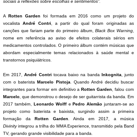
sociais a reflexões sobre escolhas e sentimentos”.
A
Rotten
Garden
foi formada em 2016 como um projeto do
vocalista
André Contri
, a partir do qual foram originadas as
canções que fariam parte do primeiro álbum,
Black Box Warning
,
nome em referência ao aviso de efeitos colaterais sérios em
medicamentos controlados. O primeiro álbum contém músicas que
abordam especialmente temas relacionados à saúde mental e
transtornos psiquiátricos.
Em 2017,
André
Contri
tocava baixo na banda
Inkognita
, junto
com o baterista
Marcelo Pistoja
. Quando André decidiu buscar
integrantes para formar em definitivo a
Rotten
Garden
, falou com
Marcelo
, que demonstrou o desejo de ser guitarrista da banda. Em
2017 também,
Leonardo
Wolff
e
Pedro
Alemão
juntaram-se ao
projeto como baterista e baixista, surgindo assim a primeira
formação da
Rotten
Garden
. Ainda em 2017, a música
Divinity
integrou a trilha do MMA Experience, transmitido pela Band
TV, gerando grande visibilidade para a banda.