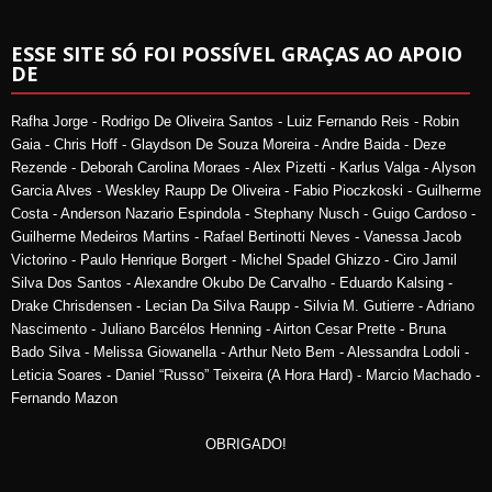
ESSE SITE SÓ FOI POSSÍVEL GRAÇAS AO APOIO
DE
Rafha Jorge - Rodrigo De Oliveira Santos - Luiz Fernando Reis - Robin
Gaia - Chris Hoff - Glaydson De Souza Moreira - Andre Baida - Deze
Rezende - Deborah Carolina Moraes - Alex Pizetti - Karlus Valga - Alyson
Garcia Alves - Weskley Raupp De Oliveira - Fabio Pioczkoski - Guilherme
Costa - Anderson Nazario Espindola - Stephany Nusch - Guigo Cardoso -
Guilherme Medeiros Martins - Rafael Bertinotti Neves - Vanessa Jacob
Victorino - Paulo Henrique Borgert - Michel Spadel Ghizzo - Ciro Jamil
Silva Dos Santos - Alexandre Okubo De Carvalho - Eduardo Kalsing -
Drake Chrisdensen - Lecian Da Silva Raupp - Silvia M. Gutierre - Adriano
Nascimento - Juliano Barcélos Henning - Airton Cesar Prette - Bruna
Bado Silva - Melissa Giowanella - Arthur Neto Bem - Alessandra Lodoli -
Leticia Soares - Daniel “Russo” Teixeira (A Hora Hard) - Marcio Machado -
Fernando Mazon
OBRIGADO!