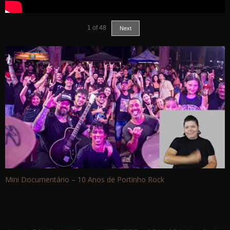
1
of
48
Next
Mini Documentário – 10 Anos de Portinho Rock