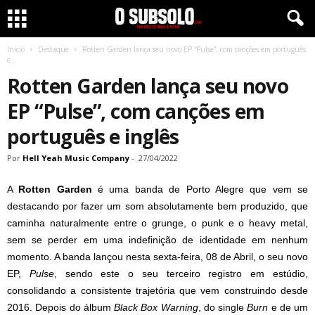
Início
Destaque
Rotten Garden lança seu novo EP “Pulse”, com canções em português
e...
Rotten Garden lança seu novo
EP “Pulse”, com canções em
português e inglês
Por
Hell Yeah Music Company
-
27/04/2022
A
Rotten
Garden
é uma banda de Porto Alegre que vem se
destacando por fazer um som absolutamente bem produzido, que
caminha naturalmente entre o grunge, o punk e o heavy metal,
sem se perder em uma indefinição de identidade em nenhum
momento. A banda lançou nesta sexta-feira, 08 de Abril, o seu novo
EP,
Pulse
, sendo este o seu terceiro registro em estúdio,
consolidando a consistente trajetória que vem construindo desde
2016. Depois do álbum
Black Box Warning
, do single
Burn
e de um