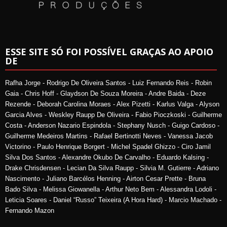
ESSE SITE SÓ FOI POSSÍVEL GRAÇAS AO APOIO
DE
Rafha Jorge - Rodrigo De Oliveira Santos - Luiz Fernando Reis - Robin
Gaia - Chris Hoff - Glaydson De Souza Moreira - Andre Baida - Deze
Rezende - Deborah Carolina Moraes - Alex Pizetti - Karlus Valga - Alyson
Garcia Alves - Weskley Raupp De Oliveira - Fabio Pioczkoski - Guilherme
Costa - Anderson Nazario Espindola - Stephany Nusch - Guigo Cardoso -
Guilherme Medeiros Martins - Rafael Bertinotti Neves - Vanessa Jacob
Victorino - Paulo Henrique Borgert - Michel Spadel Ghizzo - Ciro Jamil
Silva Dos Santos - Alexandre Okubo De Carvalho - Eduardo Kalsing -
Drake Chrisdensen - Lecian Da Silva Raupp - Silvia M. Gutierre - Adriano
Nascimento - Juliano Barcélos Henning - Airton Cesar Prette - Bruna
Bado Silva - Melissa Giowanella - Arthur Neto Bem - Alessandra Lodoli -
Leticia Soares - Daniel “Russo” Teixeira (A Hora Hard) - Marcio Machado -
Fernando Mazon