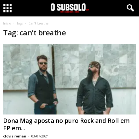
Início
Tags
Can’t breathe
Tag: can’t breathe
Dona Mag aposta no puro Rock and Roll em
EP em...
clovis.roman
-
03/07/2021