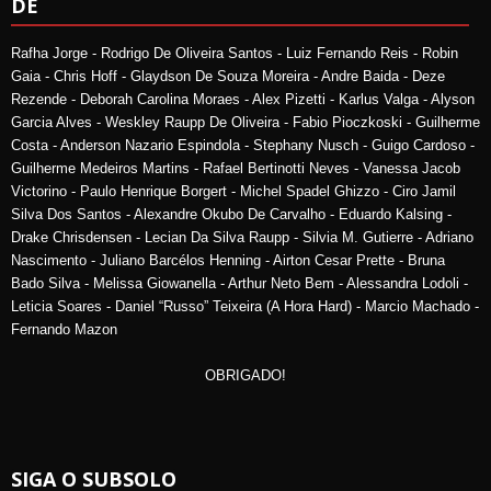
DE
Rafha Jorge - Rodrigo De Oliveira Santos - Luiz Fernando Reis - Robin
Gaia - Chris Hoff - Glaydson De Souza Moreira - Andre Baida - Deze
Rezende - Deborah Carolina Moraes - Alex Pizetti - Karlus Valga - Alyson
Garcia Alves - Weskley Raupp De Oliveira - Fabio Pioczkoski - Guilherme
Costa - Anderson Nazario Espindola - Stephany Nusch - Guigo Cardoso -
Guilherme Medeiros Martins - Rafael Bertinotti Neves - Vanessa Jacob
Victorino - Paulo Henrique Borgert - Michel Spadel Ghizzo - Ciro Jamil
Silva Dos Santos - Alexandre Okubo De Carvalho - Eduardo Kalsing -
Drake Chrisdensen - Lecian Da Silva Raupp - Silvia M. Gutierre - Adriano
Nascimento - Juliano Barcélos Henning - Airton Cesar Prette - Bruna
Bado Silva - Melissa Giowanella - Arthur Neto Bem - Alessandra Lodoli -
Leticia Soares - Daniel “Russo” Teixeira (A Hora Hard) - Marcio Machado -
Fernando Mazon
OBRIGADO!
SIGA O SUBSOLO