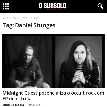
Início
Tags
Daniel Stunges
Tag: Daniel Stunges
Midnight Guest potencializa o occult rock em
EP de estreia
Build Up Media
-
10/05/2021