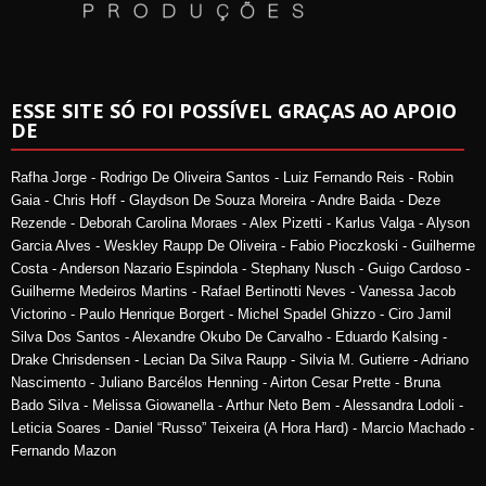
ESSE SITE SÓ FOI POSSÍVEL GRAÇAS AO APOIO
DE
Rafha Jorge - Rodrigo De Oliveira Santos - Luiz Fernando Reis - Robin
Gaia - Chris Hoff - Glaydson De Souza Moreira - Andre Baida - Deze
Rezende - Deborah Carolina Moraes - Alex Pizetti - Karlus Valga - Alyson
Garcia Alves - Weskley Raupp De Oliveira - Fabio Pioczkoski - Guilherme
Costa - Anderson Nazario Espindola - Stephany Nusch - Guigo Cardoso -
Guilherme Medeiros Martins - Rafael Bertinotti Neves - Vanessa Jacob
Victorino - Paulo Henrique Borgert - Michel Spadel Ghizzo - Ciro Jamil
Silva Dos Santos - Alexandre Okubo De Carvalho - Eduardo Kalsing -
Drake Chrisdensen - Lecian Da Silva Raupp - Silvia M. Gutierre - Adriano
Nascimento - Juliano Barcélos Henning - Airton Cesar Prette - Bruna
Bado Silva - Melissa Giowanella - Arthur Neto Bem - Alessandra Lodoli -
Leticia Soares - Daniel “Russo” Teixeira (A Hora Hard) - Marcio Machado -
Fernando Mazon