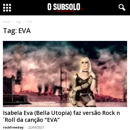
Início
Tags
EVA
Tag: EVA
Isabela Eva (Bella Utopia) faz versão Rock n
´Roll da canção “EVA”
rockfreeday
-
22/06/2021