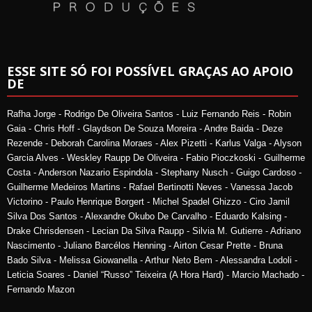
ESSE SITE SÓ FOI POSSÍVEL GRAÇAS AO APOIO
DE
Rafha Jorge - Rodrigo De Oliveira Santos - Luiz Fernando Reis - Robin
Gaia - Chris Hoff - Glaydson De Souza Moreira - Andre Baida - Deze
Rezende - Deborah Carolina Moraes - Alex Pizetti - Karlus Valga - Alyson
Garcia Alves - Weskley Raupp De Oliveira - Fabio Pioczkoski - Guilherme
Costa - Anderson Nazario Espindola - Stephany Nusch - Guigo Cardoso -
Guilherme Medeiros Martins - Rafael Bertinotti Neves - Vanessa Jacob
Victorino - Paulo Henrique Borgert - Michel Spadel Ghizzo - Ciro Jamil
Silva Dos Santos - Alexandre Okubo De Carvalho - Eduardo Kalsing -
Drake Chrisdensen - Lecian Da Silva Raupp - Silvia M. Gutierre - Adriano
Nascimento - Juliano Barcélos Henning - Airton Cesar Prette - Bruna
Bado Silva - Melissa Giowanella - Arthur Neto Bem - Alessandra Lodoli -
Leticia Soares - Daniel “Russo” Teixeira (A Hora Hard) - Marcio Machado -
Fernando Mazon