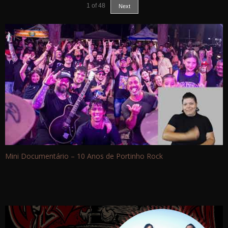
1
of
48
Next
Mini Documentário – 10 Anos de Portinho Rock