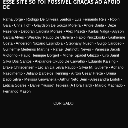
ESSE SITE SÓ FOI POSSÍVEL GRAÇAS AO APOIO
DE
Rafha Jorge - Rodrigo De Oliveira Santos - Luiz Fernando Reis - Robin
Gaia - Chris Hoff - Glaydson De Souza Moreira - Andre Baida - Deze
Rezende - Deborah Carolina Moraes - Alex Pizetti - Karlus Valga - Alyson
Garcia Alves - Weskley Raupp De Oliveira - Fabio Pioczkoski - Guilherme
Costa - Anderson Nazario Espindola - Stephany Nusch - Guigo Cardoso -
Guilherme Medeiros Martins - Rafael Bertinotti Neves - Vanessa Jacob
Victorino - Paulo Henrique Borgert - Michel Spadel Ghizzo - Ciro Jamil
Silva Dos Santos - Alexandre Okubo De Carvalho - Eduardo Kalsing -
Drake Chrisdensen - Lecian Da Silva Raupp - Silvia M. Gutierre - Adriano
Nascimento - Juliano Barcélos Henning - Airton Cesar Prette - Bruna
Bado Silva - Melissa Giowanella - Arthur Neto Bem - Alessandra Lodoli -
Leticia Soares - Daniel “Russo” Teixeira (A Hora Hard) - Marcio Machado -
Fernando Mazon
OBRIGADO!