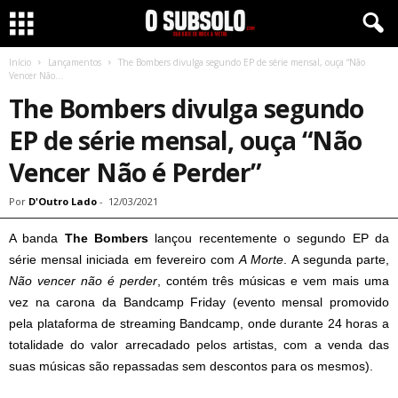
Início
Lançamentos
The Bombers divulga segundo EP de série mensal, ouça “Não
Vencer Não...
The Bombers divulga segundo
EP de série mensal, ouça “Não
Vencer Não é Perder”
Por
D'Outro Lado
-
12/03/2021
A banda
The Bombers
lançou recentemente o segundo EP da
série mensal iniciada em fevereiro com
A Morte
. A segunda parte,
Não vencer não é perder
, contém três músicas e vem mais uma
vez na carona da Bandcamp Friday (evento mensal promovido
pela plataforma de streaming Bandcamp, onde durante 24 horas a
totalidade do valor arrecadado pelos artistas, com a venda das
suas músicas são repassadas sem descontos para os mesmos).