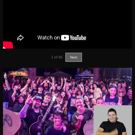
1
of
48
Next