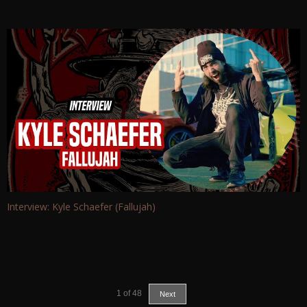
Interview: Kyle Schaefer (Fallujah)
1
of
48
Next