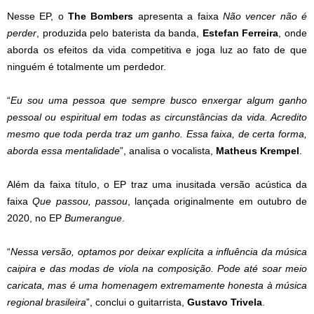
Nesse EP, o
The Bombers
apresenta a faixa
Não vencer não é
perder
, produzida pelo baterista da banda,
Estefan Ferreira
, onde
aborda os efeitos da vida competitiva e joga luz ao fato de que
ninguém é totalmente um perdedor.
“
Eu sou uma pessoa que sempre busco enxergar algum ganho
pessoal ou espiritual em todas as circunstâncias da vida. Acredito
mesmo que toda perda traz um ganho. Essa faixa, de certa forma,
aborda essa mentalidade
”, analisa o vocalista,
Matheus Krempel
.
Além da faixa título, o EP traz uma inusitada versão acústica da
faixa
Que passou, passou
, lançada originalmente em outubro de
2020, no EP
Bumerangue
.
“
Nessa versão, optamos por deixar explícita a influência da música
caipira e das modas de viola na composição. Pode até soar meio
caricata, mas é uma homenagem extremamente honesta à música
regional brasileira
”, conclui o guitarrista,
Gustavo Trivela
.