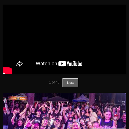
1
of
48
Next