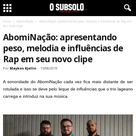
Início
AbomiNação
AbomiNação: apresentando peso, melodia e influências de Rap em
seu novo clipe
AbomiNação: apresentando
peso, melodia e influências de
Rap em seu novo clipe
Por
Maykon Kjellin
-
15/08/2019
A sonoridade do AbomiNação cada vez fica mais distante de ser
rotulada e isso se deve pelo leque de influências que o trio lageano
carrega e introduz na sua música.