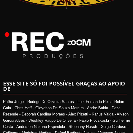
ESSE SITE SÓ FOI POSSÍVEL GRAÇAS AO APOIO
DE
Rafha Jorge - Rodrigo De Oliveira Santos - Luiz Fernando Reis - Robin
Gaia - Chris Hoff - Glaydson De Souza Moreira - Andre Baida - Deze
Rezende - Deborah Carolina Moraes - Alex Pizetti - Karlus Valga - Alyson
Garcia Alves - Weskley Raupp De Oliveira - Fabio Pioczkoski - Guilherme
Costa - Anderson Nazario Espindola - Stephany Nusch - Guigo Cardoso -
Guilherme Medeiros Martins - Rafael Bertinotti Neves - Vanessa Jacob