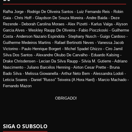
Rafha Jorge - Rodrigo De Oliveira Santos - Luiz Fernando Reis - Robin
Gaia - Chris Hoff - Glaydson De Souza Moreira - Andre Baida - Deze
Rezende - Deborah Carolina Moraes - Alex Pizetti - Karlus Valga - Alyson
Garcia Alves - Weskley Raupp De Oliveira - Fabio Pioczkoski - Guilherme
Costa - Anderson Nazario Espindola - Stephany Nusch - Guigo Cardoso -
Guilherme Medeiros Martins - Rafael Bertinotti Neves - Vanessa Jacob
Victorino - Paulo Henrique Borgert - Michel Spadel Ghizzo - Ciro Jamil
Silva Dos Santos - Alexandre Okubo De Carvalho - Eduardo Kalsing -
Drake Chrisdensen - Lecian Da Silva Raupp - Silvia M. Gutierre - Adriano
Nascimento - Juliano Barcélos Henning - Airton Cesar Prette - Bruna
Bado Silva - Melissa Giowanella - Arthur Neto Bem - Alessandra Lodoli -
Leticia Soares - Daniel “Russo” Teixeira (A Hora Hard) - Marcio Machado -
Fernando Mazon
OBRIGADO!
SIGA O SUBSOLO