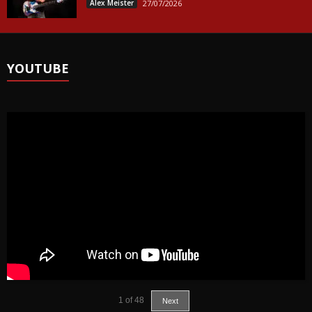
Alex Meister
27/07/2026
YOUTUBE
1
of
48
Next