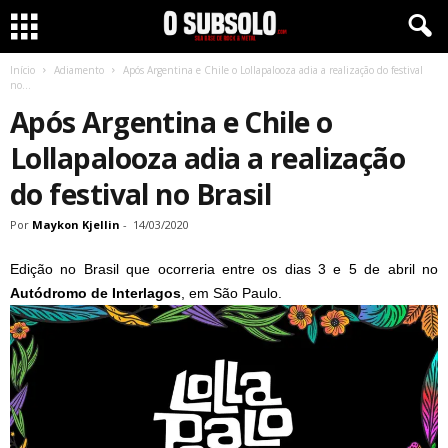
Início
Adiamento
Após Argentina e Chile o Lollapalooza adia a realização do festival
no...
Após Argentina e Chile o
Lollapalooza adia a realização
do festival no Brasil
Por
Maykon Kjellin
-
14/03/2020
Edição no Brasil que ocorreria entre os dias 3 e 5 de abril no
Autódromo de Interlagos
, em São Paulo.