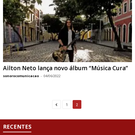
Ailton Neto lança novo álbum “Música Cura”
sonorocomunicacao
-
04/06/2022
1
2
RECENTES