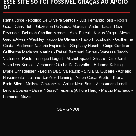
ESSE SITE SÓ FOI POSSÍVEL GRAÇAS AO APOIO
DE
Rafha Jorge - Rodrigo De Oliveira Santos - Luiz Fernando Reis - Robin
Gaia - Chris Hoff - Glaydson De Souza Moreira - Andre Baida - Deze
Rezende - Deborah Carolina Moraes - Alex Pizetti - Karlus Valga - Alyson
Garcia Alves - Weskley Raupp De Oliveira - Fabio Pioczkoski - Guilherme
Costa - Anderson Nazario Espindola - Stephany Nusch - Guigo Cardoso -
Guilherme Medeiros Martins - Rafael Bertinotti Neves - Vanessa Jacob
Victorino - Paulo Henrique Borgert - Michel Spadel Ghizzo - Ciro Jamil
Silva Dos Santos - Alexandre Okubo De Carvalho - Eduardo Kalsing -
Drake Chrisdensen - Lecian Da Silva Raupp - Silvia M. Gutierre - Adriano
Nascimento - Juliano Barcélos Henning - Airton Cesar Prette - Bruna
Bado Silva - Melissa Giowanella - Arthur Neto Bem - Alessandra Lodoli -
Leticia Soares - Daniel “Russo” Teixeira (A Hora Hard) - Marcio Machado -
Fernando Mazon
OBRIGADO!