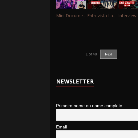
Mini Documentário – 10 Anos de Portinho Rock
Entrevista Landfall
1
of
48
Next
NEWSLETTER
Primeiro nome ou nome completo
Email