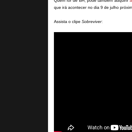
Quem for de BH, pode também adquirir
a
que irá acontecer no dia 9 de julho próxi
Assista o clipe
Sobreviver
: