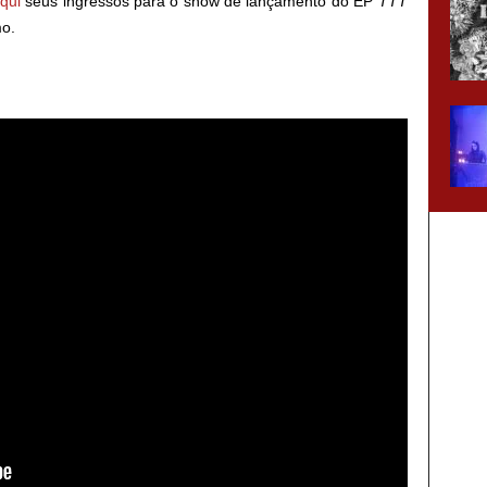
qui
seus ingressos para o show de lançamento do EP
TTT
mo.