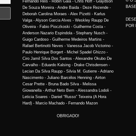
© O 
Fernando Reis - Robin Gaia - Chris Hoff - Glaydson
BASE
De Souza Moreira - Andre Baida - Deze Rezende -
Deborah Carolina Moraes - Alex Pizetti - Karlus
DESE
Valga - Alyson Garcia Alves - Weskley Raupp De
POR
Oliveira - Fabio Pioczkoski - Guilherme Costa -
Anderson Nazario Espindola - Stephany Nusch -
Guigo Cardoso - Guilherme Medeiros Martins -
Rafael Bertinotti Neves - Vanessa Jacob Victorino -
Paulo Henrique Borgert - Michel Spadel Ghizzo -
Ciro Jamil Silva Dos Santos - Alexandre Okubo De
Carvalho - Eduardo Kalsing - Drake Chrisdensen -
Lecian Da Silva Raupp - Silvia M. Gutierre - Adriano
Nascimento - Juliano Barcélos Henning - Airton
Cesar Prette - Bruna Bado Silva - Melissa
Giowanella - Arthur Neto Bem - Alessandra Lodoli -
Leticia Soares - Daniel “Russo” Teixeira (A Hora
Hard) - Marcio Machado - Fernando Mazon
OBRIGADO!