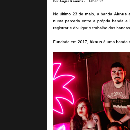
Por
Angie Ramms
-
31/05/2022
a
B
No último 23 de maio, a banda
Aknus
e
a
numa parceria entre a própria banda e
s
registrar e divulgar o trabalho das banda
e
d
e
Fundada em 2017,
Aknus
é uma banda mi
R
o
c
k
e
M
e
t
a
l