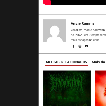
Angie Ramms
Vocalista, roadie padawan,
do LVNA Fest. Sempre tent
mais espaços na cena.
ARTIGOS RELACIONADOS
Mais do