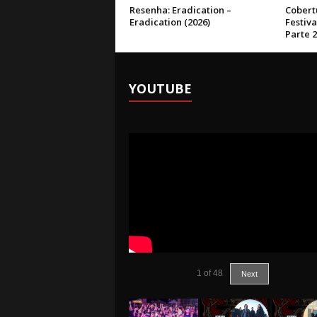
Resenha: Eradication –
Cobert
Eradication (2026)
Festiva
Parte 2
YOUTUBE
1
of
48
Next