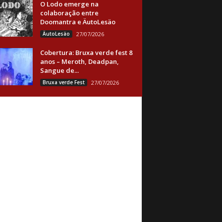
O Lodo emerge na
colaboração entre
Doomantra e ÄutoLesäo
ÄutoLesäo
27/07/2026
Cobertura: Bruxa verde fest 8
anos – Meroth, Deadpan,
Sangue de...
Bruxa verde Fest
27/07/2026