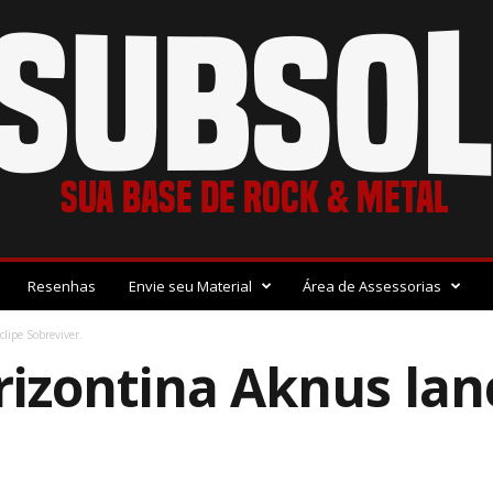
Resenhas
Envie seu Material
Área de Assessorias
lipe Sobreviver.
izontina Aknus lanç