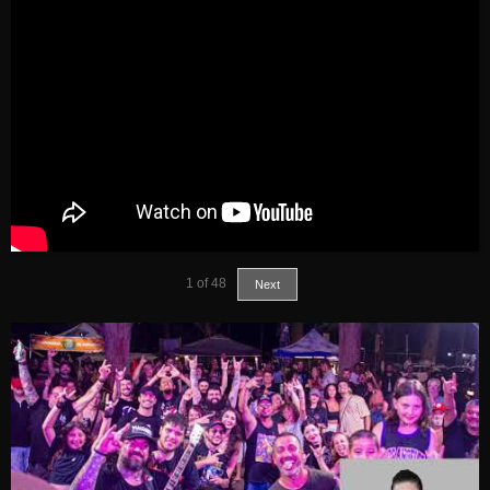
1
of
48
Next