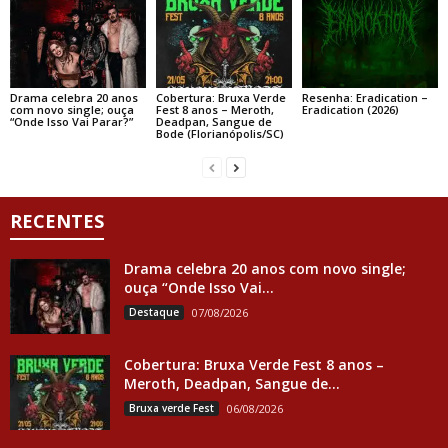
Drama celebra 20 anos
Cobertura: Bruxa Verde
Resenha: Eradication –
com novo single; ouça
Fest 8 anos – Meroth,
Eradication (2026)
“Onde Isso Vai Parar?”
Deadpan, Sangue de
Bode (Florianópolis/SC)
RECENTES
Drama celebra 20 anos com novo single;
ouça “Onde Isso Vai...
Destaque
07/08/2026
Cobertura: Bruxa Verde Fest 8 anos –
Meroth, Deadpan, Sangue de...
Bruxa verde Fest
06/08/2026