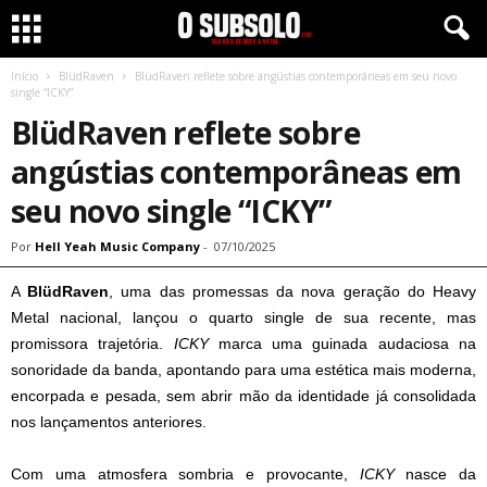
Início
BlüdRaven
BlüdRaven reflete sobre angústias contemporâneas em seu novo
single “ICKY”
BlüdRaven reflete sobre
angústias contemporâneas em
seu novo single “ICKY”
Por
Hell Yeah Music Company
-
07/10/2025
A
BlüdRaven
, uma das promessas da nova geração do Heavy
Metal nacional, lançou o quarto single de sua recente, mas
promissora trajetória.
ICKY
marca uma guinada audaciosa na
sonoridade da banda, apontando para uma estética mais moderna,
encorpada e pesada, sem abrir mão da identidade já consolidada
nos lançamentos anteriores.
Com uma atmosfera sombria e provocante,
ICKY
nasce da