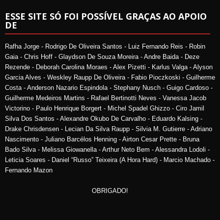
ESSE SITE SÓ FOI POSSÍVEL GRAÇAS AO APOIO
DE
Rafha Jorge - Rodrigo De Oliveira Santos - Luiz Fernando Reis - Robin
Gaia - Chris Hoff - Glaydson De Souza Moreira - Andre Baida - Deze
Rezende - Deborah Carolina Moraes - Alex Pizetti - Karlus Valga - Alyson
Garcia Alves - Weskley Raupp De Oliveira - Fabio Pioczkoski - Guilherme
Costa - Anderson Nazario Espindola - Stephany Nusch - Guigo Cardoso -
Guilherme Medeiros Martins - Rafael Bertinotti Neves - Vanessa Jacob
Victorino - Paulo Henrique Borgert - Michel Spadel Ghizzo - Ciro Jamil
Silva Dos Santos - Alexandre Okubo De Carvalho - Eduardo Kalsing -
Drake Chrisdensen - Lecian Da Silva Raupp - Silvia M. Gutierre - Adriano
Nascimento - Juliano Barcélos Henning - Airton Cesar Prette - Bruna
Bado Silva - Melissa Giowanella - Arthur Neto Bem - Alessandra Lodoli -
Leticia Soares - Daniel “Russo” Teixeira (A Hora Hard) - Marcio Machado -
Fernando Mazon
OBRIGADO!