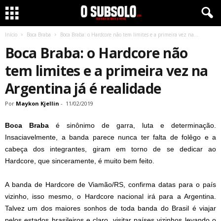
Início
Boca Braba
Boca Braba: o Hardcore não tem limites e a primeira vez na...
Boca Braba: o Hardcore não
tem limites e a primeira vez na
Argentina já é realidade
Por
Maykon Kjellin
-
11/02/2019
Boca Braba
é sinônimo de garra, luta e determinação.
Insaciavelmente, a banda parece nunca ter falta de folêgo e a
cabeça dos integrantes, giram em torno de se dedicar ao
Hardcore, que sinceramente, é muito bem feito.
A banda de Hardcore de Viamão/RS, confirma datas para o país
vizinho, isso mesmo, o Hardcore nacional irá para a Argentina.
Talvez um dos maiores sonhos de toda banda do Brasil é viajar
pelos estados brasileiros e claro, visitar países vizinhos levando o