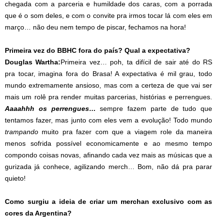
chegada com a parceria e humildade dos caras, com a porrada
que é o som deles, e com o convite pra irmos tocar lá com eles em
março… não deu nem tempo de piscar, fechamos na hora!
Primeira vez do BBHC fora do país? Qual a expectativa?
Douglas Wartha:
Primeira vez… poh, ta difícil de sair até do RS
pra tocar, imagina fora do Brasa! A expectativa é mil grau, todo
mundo extremamente ansioso, mas com a certeza de que vai ser
mais um rolê pra render muitas parcerias, histórias e perrengues.
Aaaahhh os perrengues…
sempre fazem parte de tudo que
tentamos fazer, mas junto com eles vem a evolução! Todo mundo
trampando
muito pra fazer com que a viagem role da maneira
menos sofrida possível economicamente e ao mesmo tempo
compondo coisas novas, afinando cada vez mais as músicas que a
gurizada já conhece, agilizando merch… Bom, não dá pra parar
quieto!
Como surgiu a ideia de criar um merchan exclusivo com as
cores da Argentina?