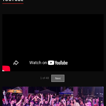
1
of
48
Next