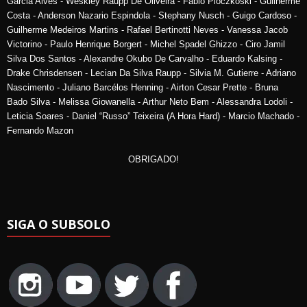
Garcia Alves - Weskley Raupp De Oliveira - Fabio Pioczkoski - Guilherme
Costa - Anderson Nazario Espindola - Stephany Nusch - Guigo Cardoso -
Guilherme Medeiros Martins - Rafael Bertinotti Neves - Vanessa Jacob
Victorino - Paulo Henrique Borgert - Michel Spadel Ghizzo - Ciro Jamil
Silva Dos Santos - Alexandre Okubo De Carvalho - Eduardo Kalsing -
Drake Chrisdensen - Lecian Da Silva Raupp - Silvia M. Gutierre - Adriano
Nascimento - Juliano Barcélos Henning - Airton Cesar Prette - Bruna
Bado Silva - Melissa Giowanella - Arthur Neto Bem - Alessandra Lodoli -
Leticia Soares - Daniel “Russo” Teixeira (A Hora Hard) - Marcio Machado -
Fernando Mazon
OBRIGADO!
SIGA O SUBSOLO