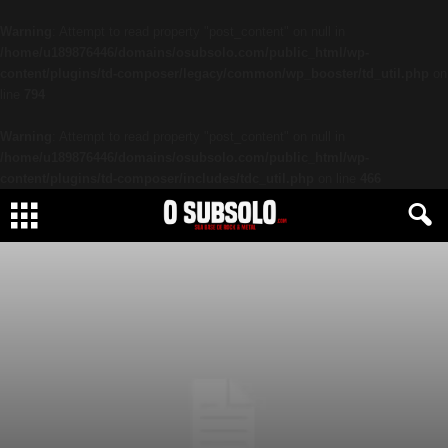
Warning
: Attempt to read property "post_content" on null in
/home/u189876446/domains/osubsolo.com/public_html/wp-
content/plugins/td-composer/legacy/common/wp_booster/td_util.php
on
line
794
Warning
: Attempt to read property "post_content" on null in
/home/u189876446/domains/osubsolo.com/public_html/wp-
content/plugins/td-composer/includes/tdc_util.php
on line
466