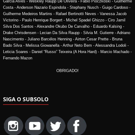
Garcia Alves - Weskley Raupp De Oliveira - Fabio Pioczkoski - Guilherme
Costa - Anderson Nazario Espindola - Stephany Nusch - Guigo Cardoso -
Guilherme Medeiros Martins - Rafael Bertinotti Neves - Vanessa Jacob
Victorino - Paulo Henrique Borgert - Michel Spadel Ghizzo - Ciro Jamil
Silva Dos Santos - Alexandre Okubo De Carvalho - Eduardo Kalsing -
Drake Chrisdensen - Lecian Da Silva Raupp - Silvia M. Gutierre - Adriano
Nascimento - Juliano Barcélos Henning - Airton Cesar Prette - Bruna
Bado Silva - Melissa Giowanella - Arthur Neto Bem - Alessandra Lodoli -
Leticia Soares - Daniel “Russo” Teixeira (A Hora Hard) - Marcio Machado -
Fernando Mazon
OBRIGADO!
SIGA O SUBSOLO