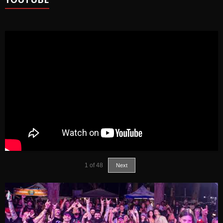
1
of
48
Next