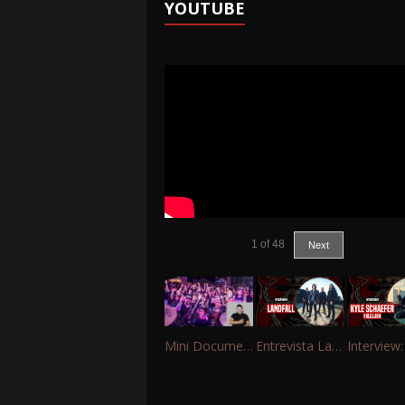
YOUTUBE
1
of
48
Next
Mini Documentário – 10 Anos de Portinho Rock
Entrevista Landfall