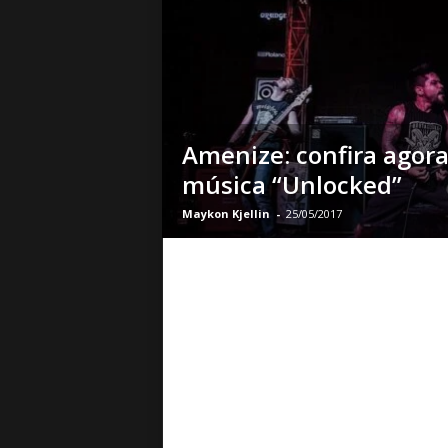
o
|
S
u
a
B
a
Amenize: confira agora
s
música “Unlocked”
e
d
Maykon Kjellin
-
25/05/2017
e
R
o
c
k
e
M
e
t
a
l