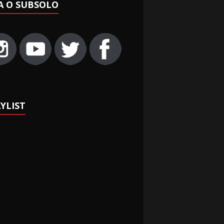
A O SUBSOLO
YLIST