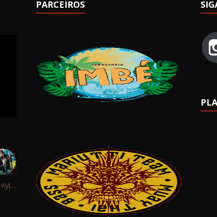
PARCEIROS
SIG
PLA
Interview: Kyle Schaefer (Fallujah)