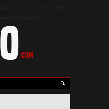
/legacy/common/wp_booster/td_util.php
on line
794
includes/tdc_util.php
on line
466