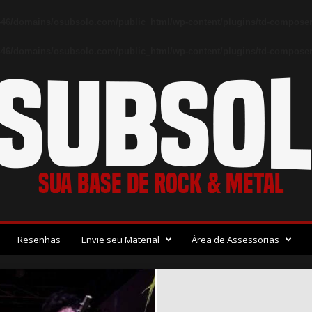
46/domains/osubsolo.com/public_html/wp-content/plugins/td-composer
46/domains/osubsolo.com/public_html/wp-content/plugins/td-composer/
Resenhas
Envie seu Material
Área de Assessorias