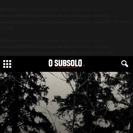
Warning
: Attempt to read property "post_content" on null in
/home/u189876446/domains/osubsolo.com/public_html/wp-
content/plugins/td-composer/legacy/common/wp_booster/td_util.php
on
line
794
Warning
: Attempt to read property "post_content" on null in
/home/u189876446/domains/osubsolo.com/public_html/wp-
content/plugins/td-composer/includes/tdc_util.php
on line
466