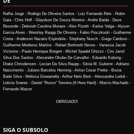
DE
Rafha Jorge - Rodrigo De Oliveira Santos - Luiz Fernando Reis - Robin
Gaia - Chris Hoff - Glaydson De Souza Moreira - Andre Baida - Deze
Rezende - Deborah Carolina Moraes - Alex Pizetti - Karlus Valga - Alyson
Garcia Alves - Weskley Raupp De Oliveira - Fabio Pioczkoski - Guilherme
Costa - Anderson Nazario Espindola - Stephany Nusch - Guigo Cardoso -
Guilherme Medeiros Martins - Rafael Bertinotti Neves - Vanessa Jacob
Victorino - Paulo Henrique Borgert - Michel Spadel Ghizzo - Ciro Jamil
Silva Dos Santos - Alexandre Okubo De Carvalho - Eduardo Kalsing -
Drake Chrisdensen - Lecian Da Silva Raupp - Silvia M. Gutierre - Adriano
Nascimento - Juliano Barcélos Henning - Airton Cesar Prette - Bruna
Bado Silva - Melissa Giowanella - Arthur Neto Bem - Alessandra Lodoli -
Leticia Soares - Daniel “Russo” Teixeira (A Hora Hard) - Marcio Machado -
Fernando Mazon
OBRIGADO!
SIGA O SUBSOLO