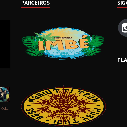
PARCEIROS
SIG
PLA
Interview: Kyle Schaefer (Fallujah)