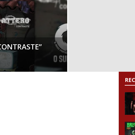
“CONTRASTE”
RE