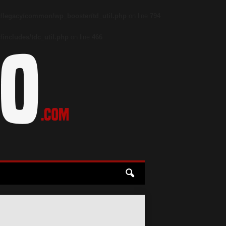
/legacy/common/wp_booster/td_util.php
on line
794
includes/tdc_util.php
on line
466