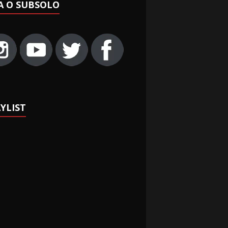
A O SUBSOLO
YLIST