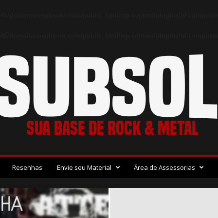
46/domains/osubsolo.com/public_html/wp-content/plugins/td-composer
46/domains/osubsolo.com/public_html/wp-content/plugins/td-composer/
Resenhas
Envie seu Material
Área de Assessorias