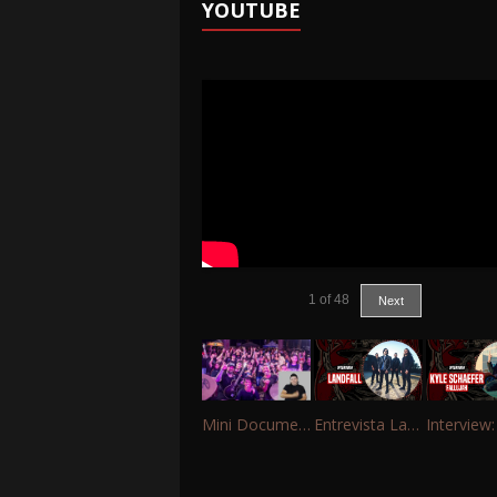
YOUTUBE
1
of
48
Next
Mini Documentário – 10 Anos de Portinho Rock
Entrevista Landfall