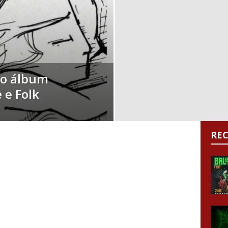
do álbum
 e Folk
RE