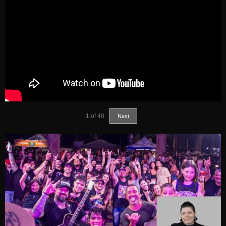
1
of
48
Next