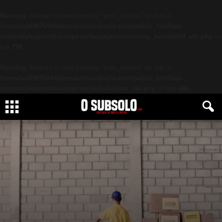
Warning
: Attempt to read property "post_content" on null in
/home/u189876446/domains/osubsolo.com/public_html/wp-
content/plugins/td-composer/legacy/common/wp_booster/td_util.php
on
line
794
Warning
: Attempt to read property "post_content" on null in
/home/u189876446/domains/osubsolo.com/public_html/wp-
content/plugins/td-composer/includes/tdc_util.php
on line
466