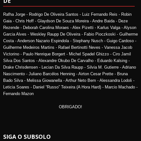
DE
Rafha Jorge - Rodrigo De Oliveira Santos - Luiz Fernando Reis - Robin
Gaia - Chris Hoff - Glaydson De Souza Moreira - Andre Baida - Deze
Rezende - Deborah Carolina Moraes - Alex Pizetti - Karlus Valga - Alyson
Garcia Alves - Weskley Raupp De Oliveira - Fabio Pioczkoski - Guilherme
Costa - Anderson Nazario Espindola - Stephany Nusch - Guigo Cardoso -
Guilherme Medeiros Martins - Rafael Bertinotti Neves - Vanessa Jacob
Victorino - Paulo Henrique Borgert - Michel Spadel Ghizzo - Ciro Jamil
Silva Dos Santos - Alexandre Okubo De Carvalho - Eduardo Kalsing -
Drake Chrisdensen - Lecian Da Silva Raupp - Silvia M. Gutierre - Adriano
Nascimento - Juliano Barcélos Henning - Airton Cesar Prette - Bruna
Bado Silva - Melissa Giowanella - Arthur Neto Bem - Alessandra Lodoli -
Leticia Soares - Daniel “Russo” Teixeira (A Hora Hard) - Marcio Machado -
Fernando Mazon
OBRIGADO!
SIGA O SUBSOLO