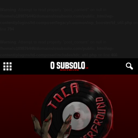
Warning
: Attempt to read property "post_content" on null in
/home/u189876446/domains/osubsolo.com/public_html/wp-
content/plugins/td-composer/legacy/common/wp_booster/td_util.php
on
line
794
Warning
: Attempt to read property "post_content" on null in
/home/u189876446/domains/osubsolo.com/public_html/wp-
content/plugins/td-composer/includes/tdc_util.php
on line
466