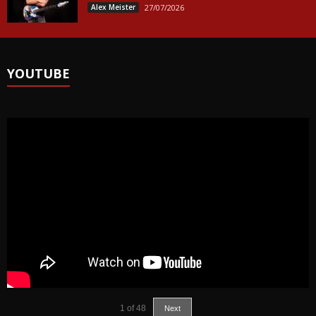
Alex Meister
27/07/2026
YOUTUBE
1
of
48
Next