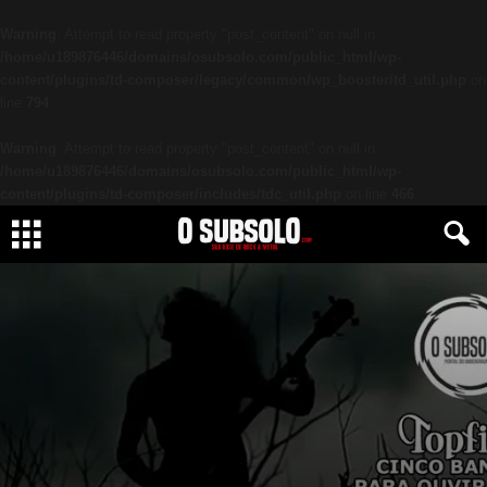
Warning
: Attempt to read property "post_content" on null in
/home/u189876446/domains/osubsolo.com/public_html/wp-
content/plugins/td-composer/legacy/common/wp_booster/td_util.php
on
line
794
Warning
: Attempt to read property "post_content" on null in
/home/u189876446/domains/osubsolo.com/public_html/wp-
content/plugins/td-composer/includes/tdc_util.php
on line
466