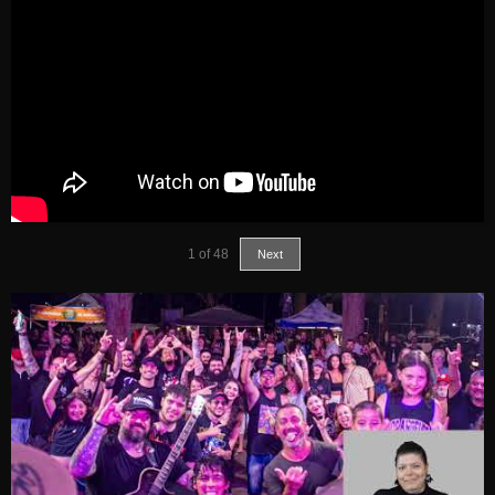
1
of
48
Next