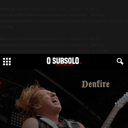
Warning
: Attempt to read property "post_content" on null in
/home/u189876446/domains/osubsolo.com/public_html/wp-
content/plugins/td-composer/legacy/common/wp_booster/td_util.php
on
line
794
Warning
: Attempt to read property "post_content" on null in
/home/u189876446/domains/osubsolo.com/public_html/wp-
content/plugins/td-composer/includes/tdc_util.php
on line
466