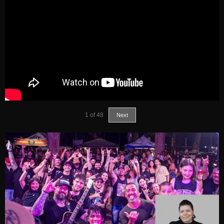
1
of
48
Next