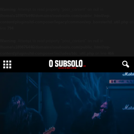
Warning
: Attempt to read property "post_content" on null in
/home/u189876446/domains/osubsolo.com/public_html/wp-
content/plugins/td-composer/legacy/common/wp_booster/td_util.php
on
line
794
Warning
: Attempt to read property "post_content" on null in
/home/u189876446/domains/osubsolo.com/public_html/wp-
content/plugins/td-composer/includes/tdc_util.php
on line
466